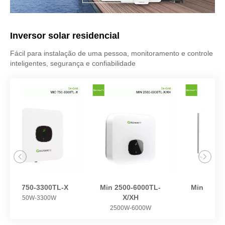
Inversor solar residencial
Fácil para instalação de uma pessoa, monitoramento e controle
inteligentes, segurança e confiabilidade
MIC 750-3300TL-X
Min 2500-6000TL-
Min 70
X/XH
750W-3300W
2500W-6000W
7