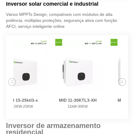
Inversor solar comercial e industrial
Vários MPPTs Design, compatíveis com módulos de alta
potência, múltiplas proteções, segurança ativa com função
AFCI, serviço inteligente online
Mid 15-25ktl3-x
MID 11-30KTL3-XH
Mid 2
15KW-25KW
11kW-30KW
25
Inversor de armazenamento
residencial