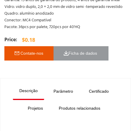
Garantia: 15 anos de garantia do produto, 4 anos de garantia linear
Vidro: vidro duplo, 2,0 + 2,0 mm de vidro semi -temperado revestido
Quadro: alumínio anodizado
Conector: MC4 Compatível
Pacote: 36pcs por palete, 720pcs por 40'HQ
$
0.18
 Contate-nos
Ficha de dados 
Descrição
Parâmetro
Certificado
Projetos
Produtos relacionados