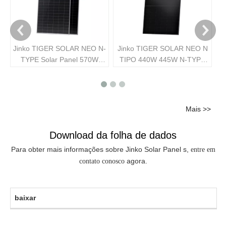
Jinko TIGER SOLAR NEO N-
Jinko TIGER SOLAR NEO N
TYPE Solar Panel 570W
TIPO 440W 445W N-TYPE
575W 580W 585W 590W
54 Célula meia All Módulo
600W Painéis de energia
monofacial preto 445W
solar fotovoltaica
Telhado da estrutura preta
Solar Panel
Mais >>
Download da folha de dados
Para obter mais informações sobre Jinko Solar Panel s,
entre em
agora.
contato conosco
baixar