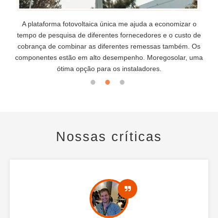
o
Moregosolar sempre pode me fornecer informações valiosas
R
de
no mercado chinês e recomendações de produtos e, às
n
Os
vezes, eles estão dispostos a me recomendar linhas de
uma
remessa mais eficazes, isso me traz muitos benefícios.
Nossas críticas