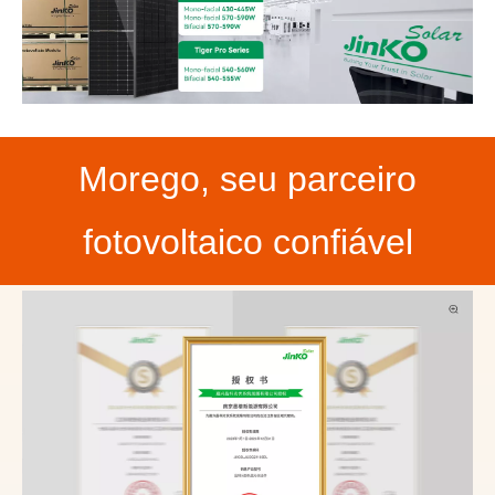
Morego, seu parceiro
fotovoltaico confiável