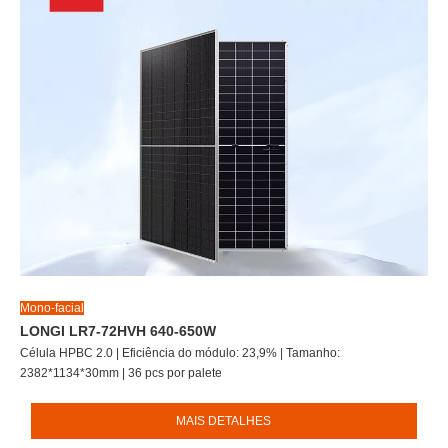
Mono-facial
LONGI LR7-72HVH 640-650W
Célula HPBC 2.0 | Eficiência do módulo: 23,9% | Tamanho:
2382*1134*30mm | 36 pcs por palete
MAIS DETALHES