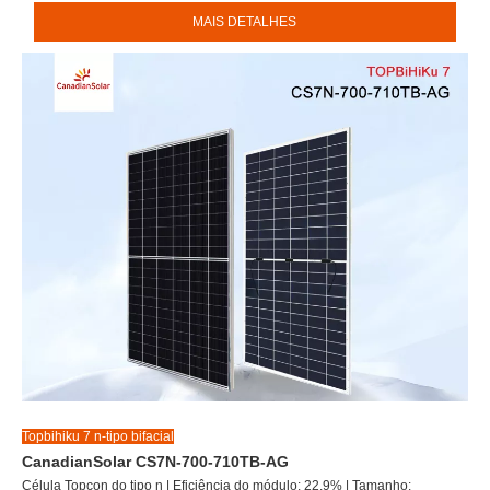
MAIS DETALHES
Topbihiku 7
n-tipo bifacial
CanadianSolar CS7N-700-710TB-AG
Célula Topcon do tipo n | Eficiência do módulo: 22,9% | Tamanho: