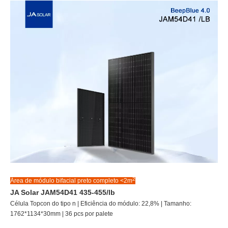
2
Área de módulo bifacial
preto completo
<2m
JA Solar JAM54D41 435-455/lb
Célula Topcon do tipo n | Eficiência do módulo: 22,8% | Tamanho:
1762*1134*30mm | 36 pcs por palete