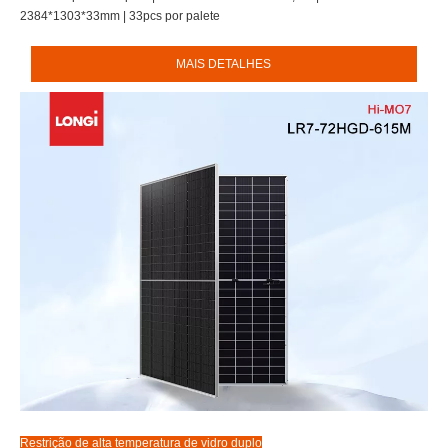
2384*1303*33mm | 33pcs por palete
MAIS DETALHES
Restrição de alta temperatura
de vidro duplo