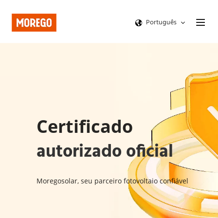
Português
Certificado 
autorizado oficial
Moregosolar, seu parceiro fotovoltaio confiável