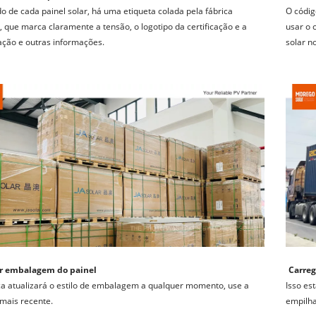
o de cada painel solar, há uma etiqueta colada pela fábrica 
O códig
l, que marca claramente a tensão, o logotipo da certificação e a 
usar o c
cação e outras informações.
solar no
ar embalagem do painel
Carreg
ca atualizará o estilo de embalagem a qualquer momento, use a 
Isso es
mais recente.
empilha