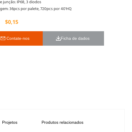
e junção: IP68, 3 diodos
gem: 36pcs por palete, 720pcs por 40'HQ
$
0,15
 Contate-nos
Ficha de dados 
Projetos
Produtos relacionados