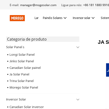
E-mail:
manager@mogesolar.com
Ligue para nós:
+86 181 1880 991
Lar
Painéis Solares
Inversor solar
Sistem
 Categoria de produto 
JA S
Solar Panel s
Longi Solar Panel
Jinko Solar Panel
Canadian Solar painel
Ja Solar Panel
Trina Solar Panel
Morego Solar Panel
Inversor Solar
Canadian Solar inversor