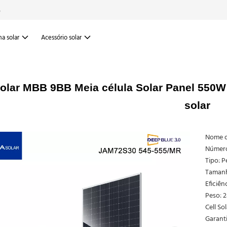
6
a solar
Acessório solar
olar MBB 9BB Meia célula Solar Panel 550
solar
Nome d
Número
Tipo: P
Tamanh
Eficiên
Peso: 2
Cell S
Garanti