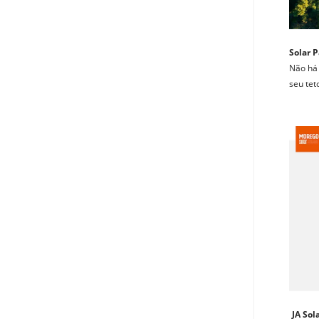
Solar P
Não há 
seu tet
JA Sol