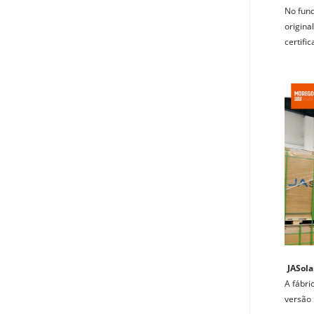
No fund
origina
certifi
JASol
A fábri
versão 