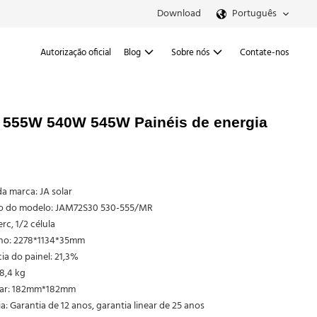
Download
Português
Autorização oficial
Blog
Sobre nós
Contate-nos
W 555W 540W 545W Painéis de energia
a marca: JA solar
 do modelo: JAM72S30 530-555/MR
erc, 1/2 célula
o: 2278*1134*35mm
cia do painel: 21,3%
8,4 kg
olar: 182mm*182mm
a: Garantia de 12 anos, garantia linear de 25 anos