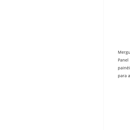
Mergu
Panel 
painé
para a