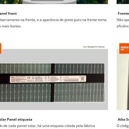
anel front
Frente
barramento na frente, e a aparência de preto puro na frente torna 
Não ape
o mais bonito.
eficiên
olar Panel etiqueta
Aiko S
o de cada painel solar, há uma etiqueta colada pela fábrica 
O códig