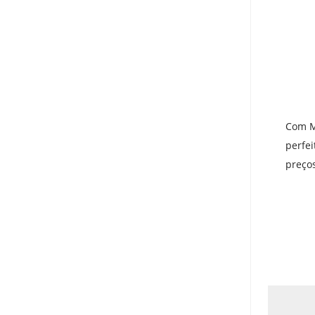
Com M
perfei
preço