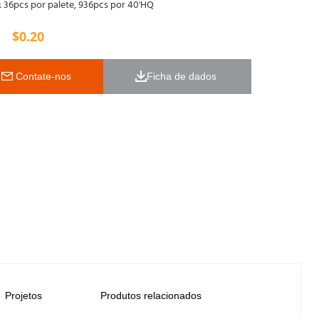
 36pcs por palete, 936pcs por 40'HQ
$
0.20
 Contate-nos
Ficha de dados 
Projetos
Produtos relacionados