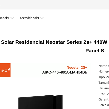
6
a solar
Acessório solar
 Solar Residencial Neostar Series 2s+ 440
Panel S
Nome d
Número
Tipo: c
Tamanh
Eficiên
Peso: 2
Garanti
Caixa d