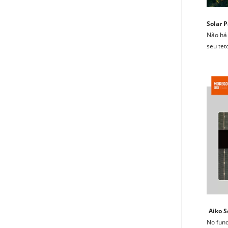
Solar P
Não há 
seu tet
Aiko S
No fund