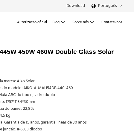
Download
Português
Autorização oficial
Blog
Sobre nós
Contate-nos
W 445W 450W 460W Double Glass Solar
a marca: Aiko Solar
 do modelo: AIKO-A-MAH54DB 440-460
élula ABC do tipo n, vidro duplo
o: 1757*1134*30mm
cia do painel: 22,8%
4,5 kg
a: Garantia de 15 anos, garantia linear de 30 anos
e junção: IP68, 3 diodos