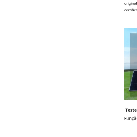
origina
certifi
Teste
Funçã