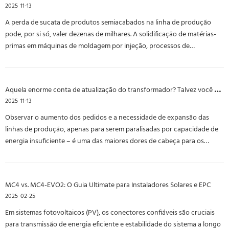
2025
11-13
A perda de sucata de produtos semiacabados na linha de produção
pode, por si só, valer dezenas de milhares. A solidificação de matérias-
primas em máquinas de moldagem por injeção, processos de
tratamento térmico interrompidos e paradas abruptas na usinagem de
precisão podem inutilizar lotes inteiros.
Aquela enorme conta de atualização do transformador? Talvez você não precise pagar.
2025
11-13
Observar o aumento dos pedidos e a necessidade de expansão das
linhas de produção, apenas para serem paralisadas por capacidade de
energia insuficiente – é uma das maiores dores de cabeça para os
proprietários de fábricas. Pior ainda é a solução da empresa de energia:
uma atualização do transformador muitas vezes significa um enorme
investimento inicial de centenas de milhares de dólares e uma espera
MC4 vs. MC4-EVO2: O Guia Ultimate para Instaladores Solares e EPC
que dura vários meses.
2025
02-25
Em sistemas fotovoltaicos (PV), os conectores confiáveis ​​são cruciais
para transmissão de energia eficiente e estabilidade do sistema a longo