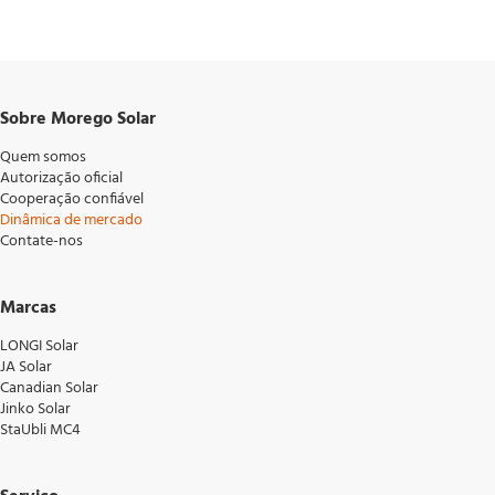
longo prazo. Produtos recomendados: MC4 & MC4-EVO2 conectores,
Staubli Caixa de ferramentas 1. Instaladores solares (EPCs) 2.
Distribuidores e atacadistas fotográficos 3. Fabricantes de módulos
fotovoltaicos 4. Integradores de armazenamento de energia 5.
Desenvolvedores de projetos fotovoltaicos em escala de utilidade
Sobre Morego Solar
Quem somos
Autorização oficial
Cooperação confiável
Dinâmica de mercado
Contate-nos
Marcas
LONGI Solar
JA Solar
Canadian Solar
Jinko Solar
StaUbli MC4