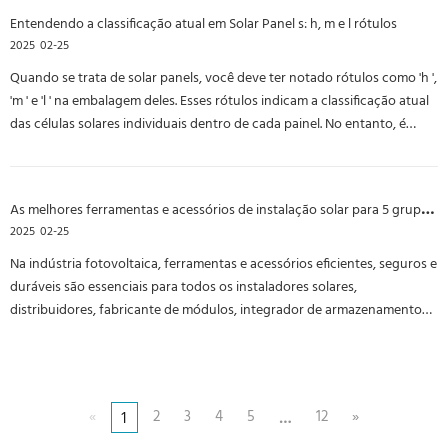
Situação atual do mercado 1. Os preços estão aumentando diariamente.
Entendendo a classificação atual em Solar Panel s: h, m e l rótulos
2. A escassez de seve atormenta o mercado. 3. Chaos e incerteza em
2025
02-25
geral.
Quando se trata de solar panels, você deve ter notado rótulos como 'h ',
'm ' e 'l ' na embalagem deles. Esses rótulos indicam a classificação atual
das células solares individuais dentro de cada painel. No entanto, é
importante esclarecer que essas classificações (H, M e L) não são um
reflexo da qualidade dos próprios solar panels. Em vez disso, eles são
cruciais para garantir que os painéis dentro de cada caixa
As melhores ferramentas e acessórios de instalação solar para 5 grupos principais da indústria solar
(normalmente contendo 33 ou 36 peças) tenham células com níveis de
2025
02-25
corrente correspondentes. Em resumo, os rótulos H, M e L ajudam a
manter a consistência e a eficiência durante a instalação, garantindo
Na indústria fotovoltaica, ferramentas e acessórios eficientes, seguros e
que o desempenho do seu sistema solar seja maximizado.
duráveis ​​são essenciais para todos os instaladores solares,
distribuidores, fabricante de módulos, integrador de armazenamento
de energia e desenvolvedor de projetos fotovoltaicos em escala de
utilidade. Como um distribuidor oficial autorizado de Staubli MC4 &
MC4-conectores da série EVO2, fornecemos as soluções de conexão
fotovoltaica mais profissionais, ajudando a melhorar a eficiência da
«
2
3
4
5
12
»
…
1
instalação, reduzir as perdas do sistema e garantir a estabilidade a