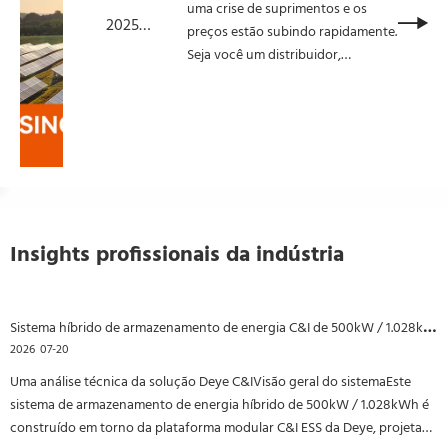
uma crise de suprimentos e os
2025
preços estão subindo rapidamente.
Painéis
Seja você um distribuidor,
Solares
instalador ou investidor, a garantia
de ações agora é mais crítica do
Crise de
que nunca. Neste artigo,
suprimento
quebraremos a atual escassez do
s: preços
módulo solar, por que os preços
aumentand
estão escalando e como você pode
o, as ações
ficar à frente
estão
Insights profissionais da indústria
baixas - o
que você
deve saber!
Sistema híbrido de armazenamento de energia C&I de 500kW / 1.028kWh para operações de mineração
2026
07-20
Uma análise técnica da solução Deye C&IVisão geral do sistemaEste
sistema de armazenamento de energia híbrido de 500kW / 1.028kWh é
construído em torno da plataforma modular C&I ESS da Deye, projetada