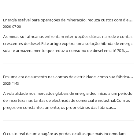
especificamente para aplicações industriais de alta carga, como
operações de mineração. O sistema integra 567kW de geração
fotovoltaica com 1.028
Energia estável para operações de mineração: reduza custos com diesel e elimine cortes de energia
2026
07-20
As minas sul-africanas enfrentam interrupções diárias na rede e contas
crescentes de diesel. Este artigo explora uma solução híbrida de energia
solar e armazenamento que reduz o consumo de diesel em até 70%,
fornece comutação de nível de UPS em menos de 10 ms e mantém
equipamentos pesados ​​funcionando durante a redução de carga. Ele
também destaca o papel da Moregosolar como distribuidor Tier‑1 Deye
Em uma era de aumento nas contas de eletricidade, como sua fábrica pode estabilizar os custos de energia?
— oferecendo hardware genuíno da geração atual, preços
2025
11-13
competitivos, suporte local na África do Sul e anos de experiência
testada em campo em condições adversas de mineração. Um roteiro
A volatilidade nos mercados globais de energia deu início a um período
prático para minas prontas para assumir o controle de seus custos e
de incerteza nas tarifas de electricidade comercial e industrial. Com os
confiabilidade de energia.
preços em constante aumento, os proprietários das fábricas
necessitam urgentemente de formas eficazes de estabilizar os seus
custos de energia. As medidas tradicionais de poupança de energia,
embora importantes, têm implicâncias limitadas.
O custo real de um apagão: as perdas ocultas que mais incomodam