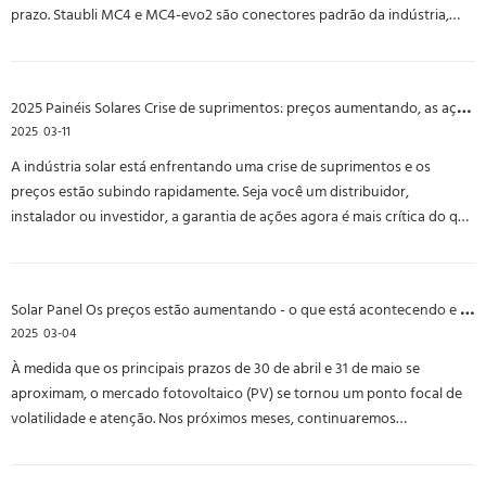
prazo. Staubli MC4 e MC4-evo2 são conectores padrão da indústria,
cada um oferecendo vantagens exclusivas para diferentes aplicativos.
Este guia ajuda EPCs, instaladores, distribuidores, atacadistas e
integradores de sistemas a escolher o conector certo para maximizar o
2025 Painéis Solares Crise de suprimentos: preços aumentando, as ações estão baixas - o que você deve saber!
desempenho do sistema e o retorno do investimento. 1. Vantagens de
2025
03-11
MC4-evo2: maior desempenho e durabilidade superior 2. 3. Guia de
seleção: Como fazer a escolha certa?
A indústria solar está enfrentando uma crise de suprimentos e os
preços estão subindo rapidamente. Seja você um distribuidor,
instalador ou investidor, a garantia de ações agora é mais crítica do que
nunca. Neste artigo, quebraremos a atual escassez do módulo solar, por
que os preços estão escalando e como você pode ficar à frente
Solar Panel Os preços estão aumentando - o que está acontecendo e o que você deve fazer?
2025
03-04
À medida que os principais prazos de 30 de abril e 31 de maio se
aproximam, o mercado fotovoltaico (PV) se tornou um ponto focal de
volatilidade e atenção. Nos próximos meses, continuaremos
monitorando e compartilhando atualizações sobre as tendências do
mercado fotovoltaico, na esperança de fornecer informações valiosas.