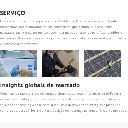
SERVIÇO
Engenheiros fotovoltaicos profissionais. 7*24 horas de serviço pós-venda. Também 
fornecemos uma plataforma on-line conveniente que permite que os clientes 
naveguem facilmente, perguntem, usem garantias de terceiros para fazer pedidos e 
rastrear o status de entrega no tempo, o que ajuda a melhorar a experiência do cliente 
e a eficiência da transação.
Insights globais de mercado
Continuamos monitorando os desenvolvimentos do setor, mudanças de políticas e 
inovações tecnológicas, fornecendo a nossos clientes os mais recentes relatórios e 
soluções de tecnologia solar para ajudá -los a desenvolver estratégias e planos de 
compras para ajudá -los a manter a posição de liderança na concorrência do mercado.