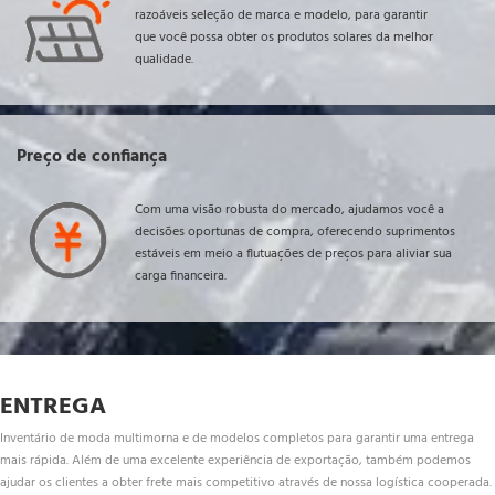
razoáveis ​​seleção de marca e modelo, para garantir 
que você possa obter os produtos solares da melhor 
qualidade.
Preço de confiança
Com uma visão robusta do mercado, ajudamos você a 
decisões oportunas de compra, oferecendo suprimentos 
estáveis ​​em meio a flutuações de preços para aliviar sua 
carga financeira.
ENTREGA
Inventário de moda multimorna e de modelos completos para garantir uma entrega 
mais rápida. Além de uma excelente experiência de exportação, também podemos 
ajudar os clientes a obter frete mais competitivo através de nossa logística cooperada.