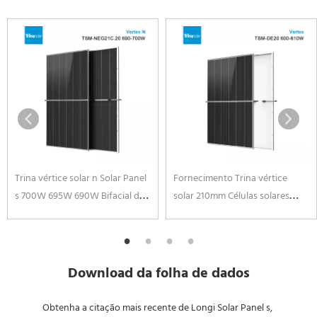
Trina vértice solar n Solar Panel
Fornecimento Trina vértice
s 700W 695W 690W Bifacial de
solar 210mm Células solares
vidro duplo Solar Panel
MONO PERC Módulos PV 600W
605W 610W Painel de energia
solar Preço do painel
Download da folha de dados
Obtenha a citação mais recente de Longi Solar Panel s, 