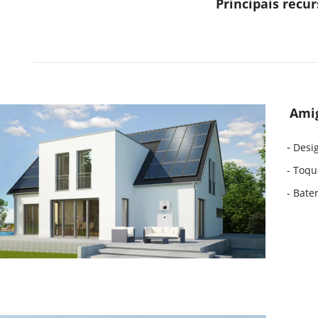
Principais recur
Amig
- 
Desi
- Toqu
- Bate