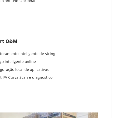
ão anti-Pid Opcional
rt O&M
toramento inteligente de string
iço inteligente online
iguração local de aplicativos
t I/V Curva Scan e diagnóstico