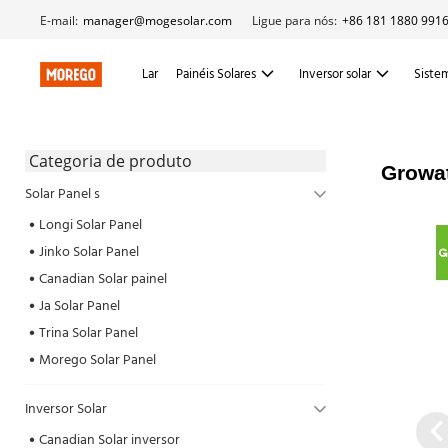
E-mail:
manager@mogesolar.com
Ligue para nós:
+86 181 1880 991
Lar
Painéis Solares
Inversor solar
Sistem
 Categoria de produto 
Growat
Solar Panel s
Longi Solar Panel
Jinko Solar Panel
Canadian Solar painel
Ja Solar Panel
Trina Solar Panel
Morego Solar Panel
Inversor Solar
Canadian Solar inversor