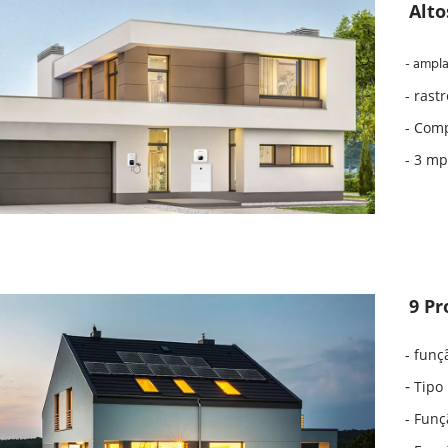
Alt
- ampl
- rast
- Comp
- 3 m
9 P
- funç
-
 Tipo
- Funç