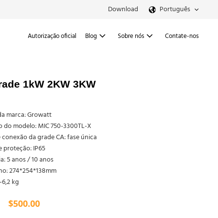
Download
Português
Autorização oficial
Blog
Sobre nós
Contate-nos
e grade 1kW 2KW 3KW
a marca: Growatt
 do modelo: MIC 750-3300TL-X
 conexão da grade CA: fase única
 proteção: IP65
a: 5 anos / 10 anos
o: 274*254*138mm
-6,2 kg
$
500.00