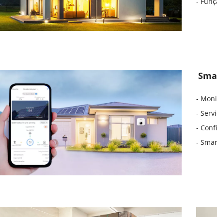
- Funç
Sma
- Moni
- Serv
- Conf
- Smar