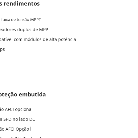
os rendimentos
a faixa de tensão MPPT
readores duplos de MPP
atível com módulos de alta potência
pps
roteção embutida
ão AFCI opcional
 II SPD no lado DC
l
ão AFCI Opção 