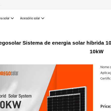
6
a solar
Acessório solar
gosolar Sistema de energia solar híbrida 10k
10kW
Nome d
Aplicaç
Certifi