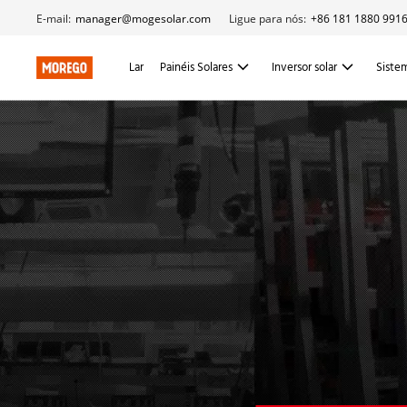
E-mail:
manager@mogesolar.com
Ligue para nós:
+86 181 1880 991
Lar
Painéis Solares
Inversor solar
Sistem