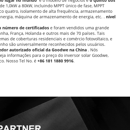
do lugar no mundo 
 e o modelo de negócios é 
o quinto dos 
 de 1,0kW a 80kW, incluindo MPPT único de fase, MPPT 
ico quatro, isolamento de alta frequência, armazenamento 
nergia, máquina de armazenamento de energia, etc. . 
​nível 
número de certificados 
e foram vendidos uma grande 
nha, França, Holanda e outros mais de 70 países. Tais 
as de coberturas residenciais e comércio fotovoltaico, e 
ho são universalmente reconhecidos pelos usuários.
dor autorizado oficial da Goodwe na China 
. Nós 
seja informações para o preço do inversor solar Goodwe, 
o. Nosso Tel No. é 
+86 181 1880 9916
.