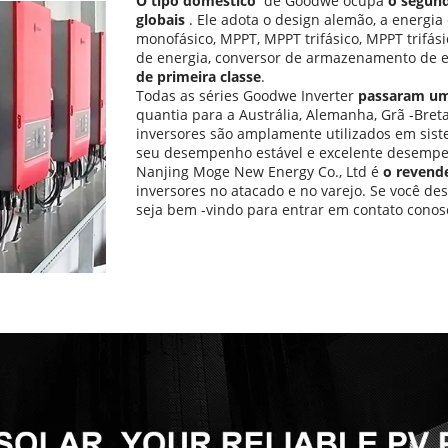
O tipo doméstico 
 de Goodwe ocupa 
o segun
globais 
. Ele adota o design alemão, a energia
monofásico, MPPT, MPPT trifásico, MPPT trifás
de energia, conversor de armazenamento de e
de primeira classe
.
Todas as séries Goodwe Inverter 
passaram um 
quantia para a Austrália, Alemanha, Grã -Breta
inversores são amplamente utilizados em sistem
seu desempenho estável e excelente desempen
Nanjing Moge New Energy Co., Ltd é 
o revende
inversores no atacado e no varejo. Se você de
seja bem -vindo para entrar em contato conosc