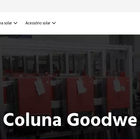
6
a solar
Acessório solar
Coluna Goodwe